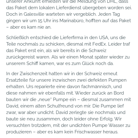
unserer Ankunft erhielten wir die Meldung von DHL, dass
das Paket dem lokalen Lieferdienst übergeben worden sei.
Doch in Galesville warteten wir vergeblich. Jeden Tag
gingen wir um 15 Uhr ins Marinabüro, hofften auf das Paket
– aber es kam nie an.
Schließlich entschied die Lieferfirma in den USA, uns die
Teile nochmals zu schicken, diesmal mit FedEx. Leider traf
das Paket erst ein, als wir bereits in die Schweiz
zurückgereist waren. Als wir einen Monat später wieder zu
unserem Schiff kamen, war es zum Glück noch da.
In der Zwischenzeit hatten wir in der Schweiz erneut
Ersatzteile für unsere inzwischen zwei defekten Pumpen
erhalten. Urs reparierte eine davon fachmännisch, und
diese nahmen wir ebenfalls mit. Wieder zurück an Bord
bauten wir die „neue“ Pumpe ein – diesmal zusammen mit
David, einem alten Schulfreund von mir. Die Pumpe lief
zwar, war aber undicht. David zerlegte sie nochmals und
baute sie neu zusammen, doch leider ohne Erfolg. Wir
versuchten trotzdem, mit der undichten Pumpe Wasser zu
produzieren – aber es kam kein Frischwasser heraus.