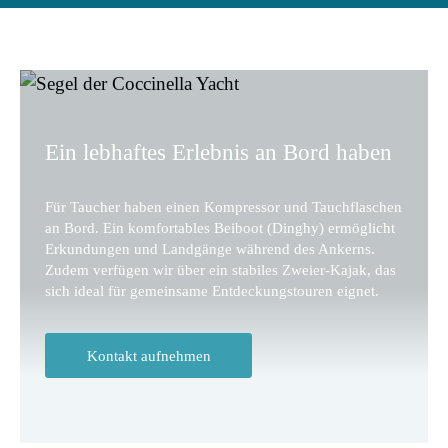
Ein lebhaftes Erlebnis an Bord haben
Für Taucher haben einen Kompressor und Tauchflaschen
an Bord. Ein komfortables Beiboot (Dinghy) ermöglicht
Erkundungen und Landgänge während des Ankerns.
Zudem verfügen wir über ein stabiles Zweier-Kajak, das
sich ideal für gemeinsame Entdeckungstouren eignet.
Kontakt aufnehmen