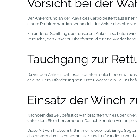
Vorsicht bei der Wa
Der Ankergrund an der Playa d’es Carbo besteht aus einer 
einem Problem werden, wenn sich der Anker darunter verfä
Ein anderes Schiff lag über unserem Anker, also baten wir d
Versuche, den Anker zu überfahren, die Kette wieder hera
Tauchgang zur Rett
Da wir den Anker nicht lösen konnten, entschieden wir uns 
es eine Herausforderung sein, unter Wasser ein Seil zu be
Einsatz der Winch z
Nachdem das Seil befestigt war, brachten wir es über dive
unter dem Stein hervorheben. Danach konnten wir ihn pro
Diese Art von Problem tritt immer wieder auf. Einige Segle
das Ankern damit sehr kompliziert und aufwändig. Daher ha