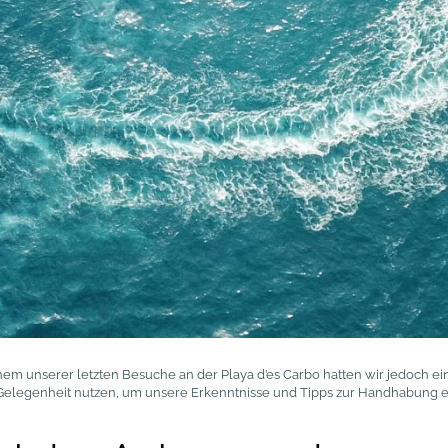
einem unserer letzten Besuche an der Playa d’es Carbo hatten wir jedoch e
 Gelegenheit nutzen, um unsere Erkenntnisse und Tipps zur Handhabung ein