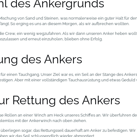
hl des Ankergrunds
Mischung von Sand und Steinen, was normalerweise ein guter Halt für den
ngt. So erging es uns an diesem Morgen, als wir aufbrechen wollten.
ie Crew, ein wenig wegzufahren. Als wir dann unseren Anker heben wollten,
uszulassen und erneut einzuholen, blieben ohne Erfolg.
ung des Ankers
für einen Tauchgang. Unser Ziel war es, ein Seil an der Stange des Ankers 
festigen. Aber mit einer vollständigen Tauchausrüstung und etwas Geduld 
ur Rettung des Ankers
rse Rollen an einer Winch am Heck unseres Schiffes an. Wir überfuhren d
blemlos mit der Ankerwinch nach oben ziehen.
r überlegen sogar, das Rettungsseil dauerhaft am Anker zu befestigen. Wir 
ben wir das Seil schlussendlich wieder abmontiert.