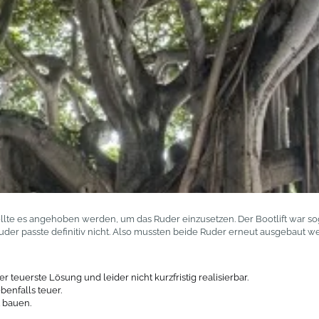
te es angehoben werden, um das Ruder einzusetzen. Der Bootlift war sogar 
uder passte definitiv nicht. Also mussten beide Ruder erneut ausgebaut w
 teuerste Lösung und leider nicht kurzfristig realisierbar.
benfalls teuer.
 bauen.