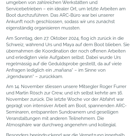
umgeben von zahlreichen Werkstätten und
Servicebetrieben – ein idealer Ort, um letzte Arbeiten am
Boot durchzuführen. Das ARC-Büro war bei unserer
Ankunft noch geschlossen, sodass wir uns zunächst
eigenständig organisieren mussten.
Am Sonntag, den 27. Oktober 2024, flog ich zurück in die
Schweiz, während Urs und Maya auf dem Boot blieben. Sie
übernahmen die Koordination der noch offenen Arbeiten
und erledigten viele Aufgaben selbst. Dabei wurde Urs
regelmässig auf die Geduldsprobe gestellt, da auf viele
Anfragen lediglich ein „mañana“ – im Sinne von
„irgendwann“ – zurückkam.
Am 14. November stiessen unsere Mitsegler Roger Furrer
und Martin Rösch zur Crew, und ich selbst kehrte am 16.
November zurück. Die letzte Woche vor der Abfahrt war
geprägt von intensiver Arbeit am Boot, spannenden ARC-
Seminaren, entspannten Sundownern und geselligen
Veranstaltungen mit anderen Teilnehmern. Die
Atmosphäre war durchweg angenehm und kollegial.
Besonders beeindruckend war die Vernetzung innerhalb