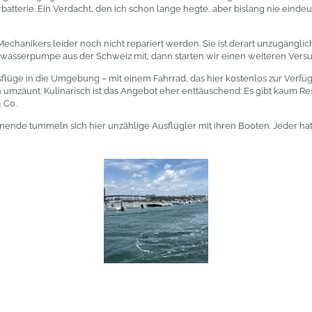
rbatterie. Ein Verdacht, den ich schon lange hegte, aber bislang nie einde
hanikers leider noch nicht repariert werden. Sie ist derart unzugänglich
bwasserpumpe aus der Schweiz mit, dann starten wir einen weiteren Versu
üge in die Umgebung – mit einem Fahrrad, das hier kostenlos zur Verfügu
n umzäunt. Kulinarisch ist das Angebot eher enttäuschend: Es gibt kaum 
 Co.
ende tummeln sich hier unzählige Ausflügler mit ihren Booten. Jeder hat s