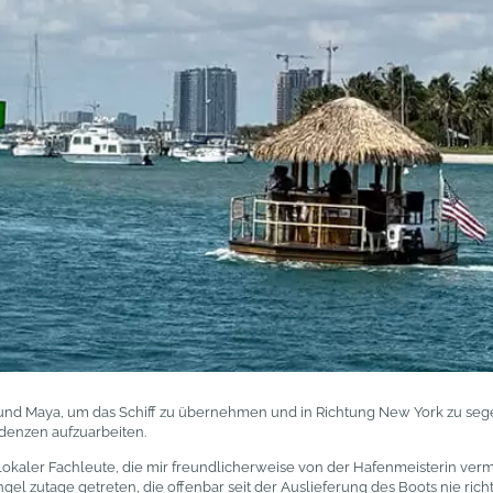
und Maya, um das Schiff zu übernehmen und in Richtung New York zu segeln
denzen aufzuarbeiten.
lokaler Fachleute, die mir freundlicherweise von der Hafenmeisterin ve
gel zutage getreten, die offenbar seit der Auslieferung des Boots nie ric