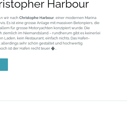
hristopher Harbour
ln wir nach
Christophe Harbour
, einer modernen Marina
Nevis. Es ist eine grosse Anlage mit massiven Betonpiers, die
r allem für grosse Motoryachten konzipiert wurde. Die
ch ziemlich im Niemandsland – rundherum gibt es keinerlei
nen Laden, kein Restaurant, einfach nichts. Das Hafen­
t allerdings sehr schön gestaltet und hochwertig
och ist der Hafen recht teuer �...