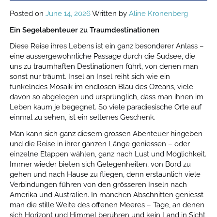
Posted on
June 14, 2026
Written by
Aline Kronenberg
Ein Segelabenteuer zu Traumdestinationen
Diese Reise ihres Lebens ist ein ganz besonderer Anlass –
eine aussergewöhnliche Passage durch die Südsee, die
uns zu traumhaften Destinationen führt, von denen man
sonst nur träumt. Insel an Insel reiht sich wie ein
funkelndes Mosaik im endlosen Blau des Ozeans, viele
davon so abgelegen und ursprünglich, dass man ihnen im
Leben kaum je begegnet. So viele paradiesische Orte auf
einmal zu sehen, ist ein seltenes Geschenk.
Man kann sich ganz diesem grossen Abenteuer hingeben
und die Reise in ihrer ganzen Länge geniessen – oder
einzelne Etappen wählen, ganz nach Lust und Möglichkeit.
Immer wieder bieten sich Gelegenheiten, von Bord zu
gehen und nach Hause zu fliegen, denn erstaunlich viele
Verbindungen führen von den grösseren Inseln nach
Amerika und Australien. In manchen Abschnitten geniesst
man die stille Weite des offenen Meeres – Tage, an denen
sich Horizont und Himmel berühren und kein Land in Sicht