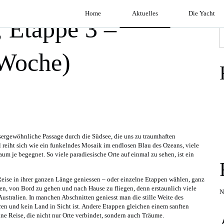
Home
Aktuelles
Die Yacht
 Etappe 3 –
S
 Woche)
ssergewöhnliche Passage durch die Südsee, die uns zu traumhaften
l reiht sich wie ein funkelndes Mosaik im endlosen Blau des Ozeans, viele
m je begegnet. So viele paradiesische Orte auf einmal zu sehen, ist ein
ise in ihrer ganzen Länge geniessen – oder einzelne Etappen wählen, ganz
n, von Bord zu gehen und nach Hause zu fliegen, denn erstaunlich viele
N
stralien. In manchen Abschnitten geniesst man die stille Weite des
en und kein Land in Sicht ist. Andere Etappen gleichen einem sanften
ine Reise, die nicht nur Orte verbindet, sondern auch Träume.