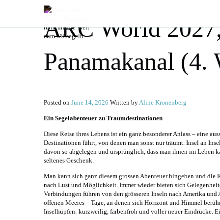
ARC World 2027,
Panamakanal (4.
Posted on
June 14, 2026
Written by
Aline Kronenberg
Ein Segelabenteuer zu Traumdestinationen
Diese Reise ihres Lebens ist ein ganz besonderer Anlass – eine au
Destinationen führt, von denen man sonst nur träumt. Insel an Inse
davon so abgelegen und ursprünglich, dass man ihnen im Leben kau
seltenes Geschenk.
Man kann sich ganz diesem grossen Abenteuer hingeben und die Re
nach Lust und Möglichkeit. Immer wieder bieten sich Gelegenheite
Verbindungen führen von den grösseren Inseln nach Amerika und Au
offenen Meeres – Tage, an denen sich Horizont und Himmel berühr
Inselhüpfen: kurzweilig, farbenfroh und voller neuer Eindrücke. E