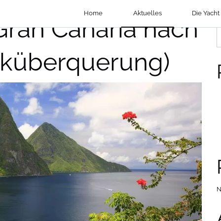
Home
Aktuelles
Die Yacht
ran Canaria nach
S
tiküberquerung)
N