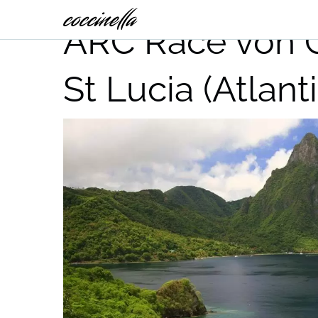
ARC Race von G
St Lucia (Atlan