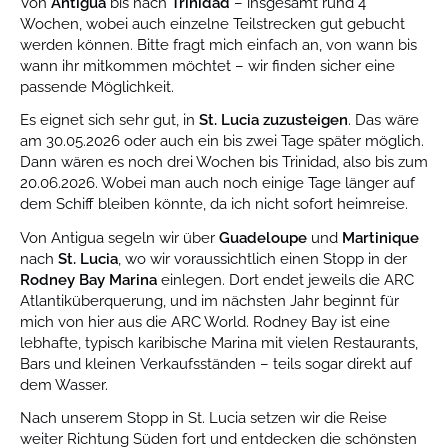
Von
Antigua
bis nach
Trinidad
– insgesamt rund 4
Wochen, wobei auch einzelne Teilstrecken gut gebucht
werden können.
Bitte fragt mich einfach an, von wann bis
wann ihr mitkommen möchtet – wir finden sicher eine
passende Möglichkeit.
Es eignet sich sehr gut, in
St. Lucia zuzusteigen
. Das wäre
am 30.05.2026 oder auch ein bis zwei Tage später möglich.
Dann wären es noch drei Wochen bis Trinidad, also bis zum
20.06.2026. Wobei man auch noch einige Tage länger auf
dem Schiff bleiben könnte, da ich nicht sofort heimreise.
Von Antigua segeln wir über
Guadeloupe
und
Martinique
nach
St. Lucia
, wo wir voraussichtlich einen Stopp in der
Rodney Bay Marina
einlegen. Dort endet jeweils die ARC
Atlantiküberquerung, und im nächsten Jahr beginnt für
mich von hier aus die ARC World. Rodney Bay ist eine
lebhafte, typisch karibische Marina mit vielen Restaurants,
Bars und kleinen Verkaufsständen – teils sogar direkt auf
dem Wasser.
Nach unserem Stopp in St. Lucia setzen wir die Reise
weiter Richtung Süden fort und entdecken die schönsten