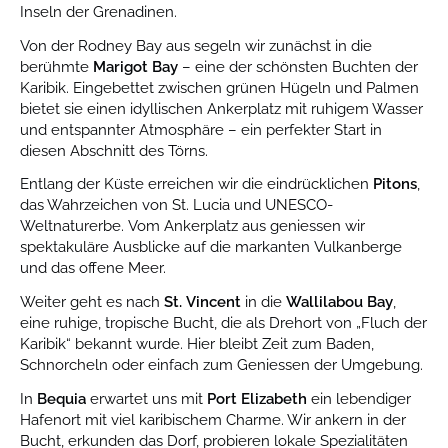
Inseln der Grenadinen.
Von der Rodney Bay aus segeln wir zunächst in die
berühmte
Marigot Bay
– eine der schönsten Buchten der
Karibik. Eingebettet zwischen grünen Hügeln und Palmen
bietet sie einen idyllischen Ankerplatz mit ruhigem Wasser
und entspannter Atmosphäre – ein perfekter Start in
diesen Abschnitt des Törns.
Entlang der Küste erreichen wir die eindrücklichen
Pitons
,
das Wahrzeichen von St. Lucia und UNESCO-
Weltnaturerbe. Vom Ankerplatz aus geniessen wir
spektakuläre Ausblicke auf die markanten Vulkanberge
und das offene Meer.
Weiter geht es nach
St. Vincent
in die
Wallilabou Bay
,
eine ruhige, tropische Bucht, die als Drehort von „Fluch der
Karibik“ bekannt wurde. Hier bleibt Zeit zum Baden,
Schnorcheln oder einfach zum Geniessen der Umgebung.
In
Bequia
erwartet uns mit
Port Elizabeth
ein lebendiger
Hafenort mit viel karibischem Charme. Wir ankern in der
Bucht, erkunden das Dorf, probieren lokale Spezialitäten